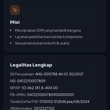
🚀
Misi
Menciptakan SDM yang handal & berguna
Layanan pelatihan berstandar kompetensi
Sesuai kebutuhan industri & usaha
Legalitas Lengkap
SK Perusahaan:
AHU-005788.AH.01.30/2021
NIB:
0412210007809
NPWP:
53.462.181.8-404.00
PB-UMKU:
041221000780900000001
Tanda Daftar PSE:
015002.01/DJAI.pse/08/2024
VIN Kemnaker:
2512327102