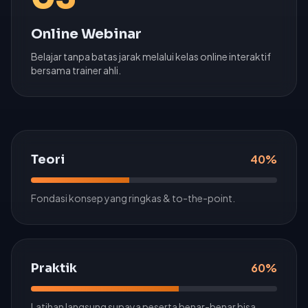
Online Webinar
Belajar tanpa batas jarak melalui kelas online interaktif
bersama trainer ahli.
Teori
40%
Fondasi konsep yang ringkas & to-the-point.
Praktik
60%
Latihan langsung supaya peserta benar-benar bisa.