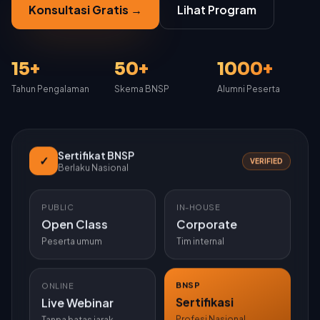
Konsultasi Gratis →
Lihat Program
15+
50+
1000+
Tahun Pengalaman
Skema BNSP
Alumni Peserta
Sertifikat BNSP
✓
VERIFIED
Berlaku Nasional
PUBLIC
IN-HOUSE
Open Class
Corporate
Peserta umum
Tim internal
BNSP
ONLINE
Sertifikasi
Live Webinar
Profesi Nasional
Tanpa batas jarak