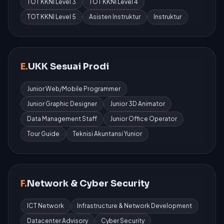
TOT KKNI Level 3
TOT KKNI Level 4
TOT KKNI Level 5
Asisten Instruktur
Instruktur
E.
UKK Sesuai Prodi
Junior Web/Mobile Programmer
Junior Graphic Designer
Junior 3D Animator
Data Management Staff
Junior Office Operator
Tour Guide
Teknisi Akuntansi Yunior
F.
Network & Cyber Security
ICT Network
Infrastructure & Network Development
Datacenter Advisory
Cyber Security