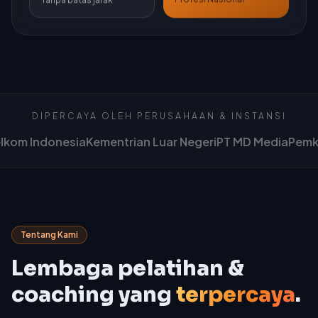
DIPERCAYA OLEH PERUSAHAAN & INSTANSI
lkom Indonesia
Kementrian Luar Negeri
PT MD Media
Pemka
Tentang Kami
Lembaga pelatihan &
coaching yang
terpercaya
.