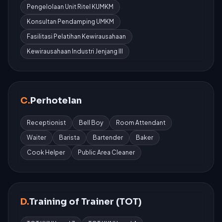
Pengelolaan Unit Ritel KUMKM
Konsultan Pendamping UMKM
Fasilitasi Pelatihan Kewirausahaan
Kewirausahaan Industri Jenjang III
C.
Perhotelan
Receptionist
Bell Boy
Room Attendant
Waiter
Barista
Bartender
Baker
Cook Helper
Public Area Cleaner
D.
Training of Trainer (TOT)