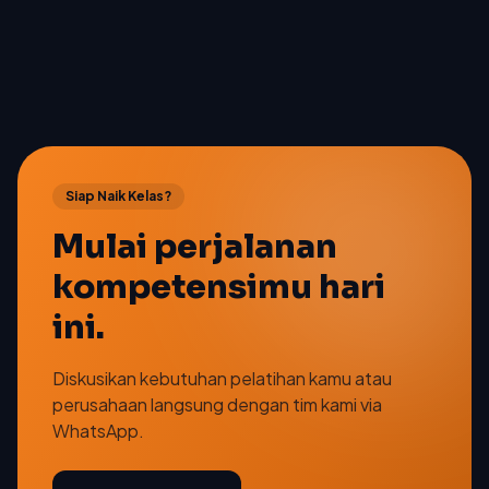
Siap Naik Kelas?
Mulai perjalanan
kompetensimu hari
ini.
Diskusikan kebutuhan pelatihan kamu atau
perusahaan langsung dengan tim kami via
WhatsApp.